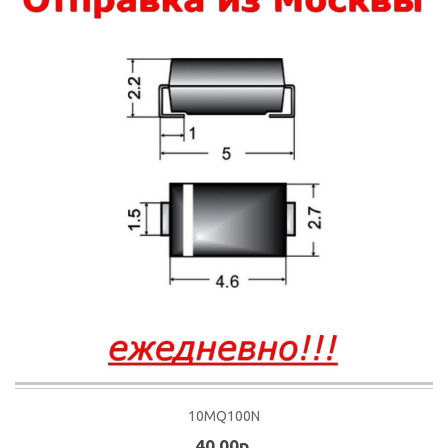
10MQ100N
40.00р.