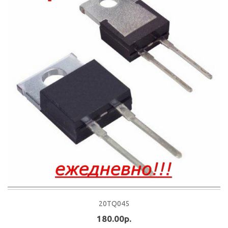
20TQ045
180.00р.