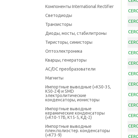
CERC
Компоненты International Rectifier
CERC
Светодиоды
CERC
Транзисторы
CERC
Диоды, мосты, стабилитроны
Тиристоры, симисторы
CERC
Оптоэлектроника
CERC
Кварцы, генераторы
CERC
AC/DC преобразователи
CERC
Магниты
CERC
Импортные выводные (=К50-35,
К50-24) и SMD
CERC
электролитические
конденсаторы, ионисторы
CERC
Импортные выводные
керамические конденсаторы
CERC
(=К10-17Б, К15-5, КД-2)
CERC
Импортные выводные
плен.полиэстер. конденсаторы
(=К73-9)
CERC