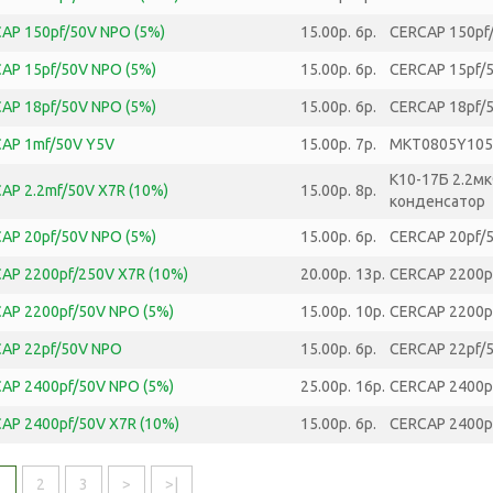
AP 150pf/50V NPO (5%)
15.00р.
6р.
CERCAP 150pf
AP 15pf/50V NPO (5%)
15.00р.
6р.
CERCAP 15pf/5
AP 18pf/50V NPO (5%)
15.00р.
6р.
CERCAP 18pf/5
AP 1mf/50V Y5V
15.00р.
7р.
MKT0805Y105
К10-17Б 2.2м
AP 2.2mf/50V X7R (10%)
15.00р.
8р.
конденсатор
AP 20pf/50V NPO (5%)
15.00р.
6р.
CERCAP 20pf/5
AP 2200pf/250V X7R (10%)
20.00р.
13р.
CERCAP 2200pf
AP 2200pf/50V NPO (5%)
15.00р.
10р.
CERCAP 2200p
AP 22pf/50V NPO
15.00р.
6р.
CERCAP 22pf/
AP 2400pf/50V NPO (5%)
25.00р.
16р.
CERCAP 2400p
AP 2400pf/50V X7R (10%)
15.00р.
6р.
CERCAP 2400pf
1
2
3
>
>|