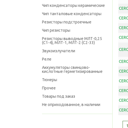
Чип конденсаторы керамические
CERC
Чип танталовые конденсаторы
CERC
Резисторы подстроечные
CERC
Чип резисторы
CERC
Резисторы выводные МЛТ-0,25
(С1-4), МЛТ-1, МЛТ-2 (С2-33)
CERC
Звукоизлучатели
Реле
CERC
Аккумуляторы свинцово-
CERC
кислотные герметизированные
Тюнеры
CERC
Прочее
CERC
Товары под заказ
CERC
Не оприходованное, в наличии
CERC