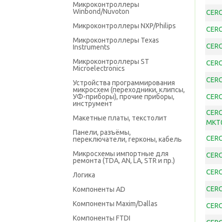
Микроконтроллеры
Winbond/Nuvoton
CERC
Микроконтроллеры NXP/Philips
CERC
Микроконтроллеры Texas
CERC
Instruments
Микроконтроллеры ST
CERC
Microelectronics
CERC
Устройства программирования
микросхем (переходники, клипсы,
УФ-приборы), прочие приборы,
CERC
инструмент
CERC
Макетные платы, текстолит
MKT
Панели, разъёмы,
CERC
переключатели, герконы, кабель
Микросхемы импортные для
CERC
ремонта (TDA, AN, LA, STR и пр.)
CERC
Логика
CERC
Компоненты AD
Компоненты Maxim/Dallas
CERC
Компоненты FTDI