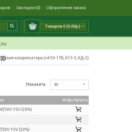
варов
Закладки (0)
Оформление заказа
Товаров 0 (0.00р.)
АЗЫ
2)
ские конденсаторы (=К10-17Б, К15-5, КД-2)
Показать
40
ка
Инфо
Купить
f/50V Y5V (20%)
/50V Y5V (20%)