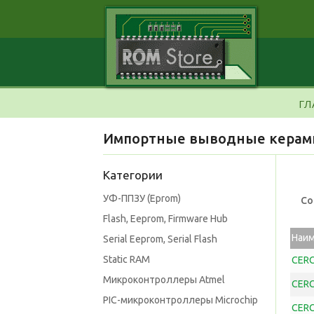
ГЛ
Импортные выводные керамич
Категории
УФ-ППЗУ (Eprom)
Со
Flash, Eeprom, Firmware Hub
Наи
Serial Eeprom, Serial Flash
Static RAM
CERC
Микроконтроллеры Atmel
CERC
PIC-микроконтроллеры Microchip
CERC