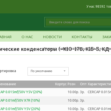
У нас 98592 то
АВНАЯ
О НАС
НОВОСТИ
КОНТАКТЫ
ЗАК
еские конденсаторы (=К10-17Б, К15-5, КД-
Главная
Импортные выводные керамиче
ртировка
По умолчанию
менование
Корпус
Розн
Опт
Характеристи
AP 0.015mf/50V Y5V (20%)
10.00р.
3р.
CERCAP 0.015m
AP 0.01mf/50V X7R (10%)
10.00р.
3р.
AP 0.01mf/50V Y5V (20%)
10.00р.
3р.
CERCAP 0.01mf