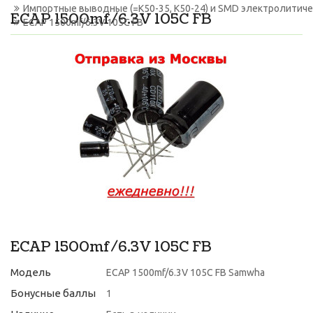
Импортные выводные (=К50-35, К50-24) и SMD электролитич
ECAP 1500mf/6.3V 105C FB
ECAP 1500mf/6.3V 105C FB
ECAP 1500mf/6.3V 105C FB
Модель
ECAP 1500mf/6.3V 105C FB Samwha
Бонусные баллы
1