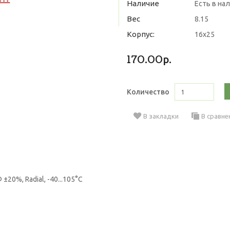
Наличие
Есть в на
Вес
8.15
Корпус:
16х25
170.00р.
Количество
В закладки
В сравне
0%, Radial, -40...105°C