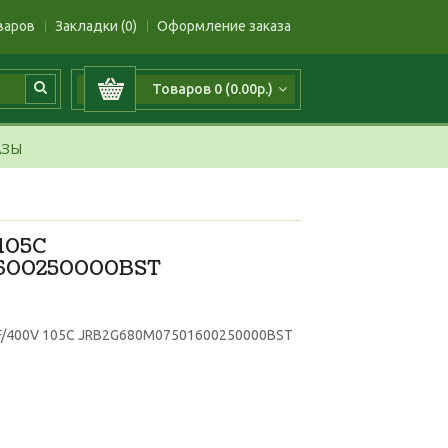
варов
Закладки (0)
Оформление заказа
Товаров 0 (0.00р.)
АЗЫ
105C
600250000BST
F/400V 105C JRB2G680M07501600250000BST