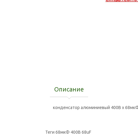
Описание
конденсатор алюминиевый 400В x 68мкФ ±2
Теги
68мкФ 400В 68uF