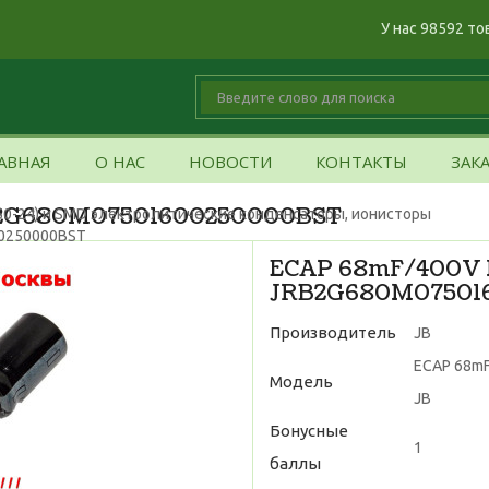
У нас 98592 то
АВНАЯ
О НАС
НОВОСТИ
КОНТАКТЫ
ЗАК
B2G680M07501600250000BST
50-24) и SMD электролитические конденсаторы, ионисторы
00250000BST
ECAP 68mF/400V 
JRB2G680M07501
Производитель
JB
ECAP 68m
Модель
JB
Бонусные
1
баллы