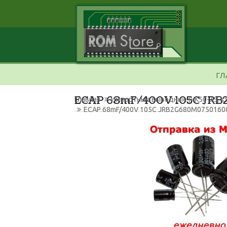
ГЛ
ECAP 68mF/400V 105C JR
Главная
Импортные выводные (=К50-35, К
ECAP 68mF/400V 105C JRB2G680M075016