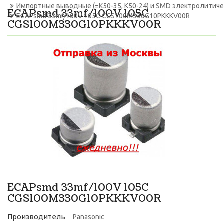
Импортные выводные (=К50-35, К50-24) и SMD электролитич
ECAPsmd 33mf/100V 105C
ECAPsmd 33mf/100V 105C CGS100M330G10PKKKV00R
CGS100M330G10PKKKV00R
ECAPsmd 33mf/100V 105C
CGS100M330G10PKKKV00R
Производитель
Panasonic