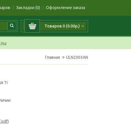
варов
Закладки (0)
Оформление заказа
Товаров 0 (0.00р.)
АЗЫ
Главная
ULN2003AN
N TI
аличии
.pdf)