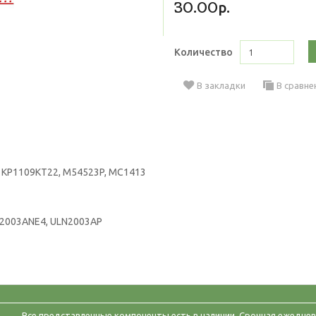
30.00р.
Количество
В закладки
В сравне
, КР1109КТ22, M54523P, MC1413
2003ANE4
,
ULN2003AP
Все представленные компоненты есть в наличии. Срочная ежеднев