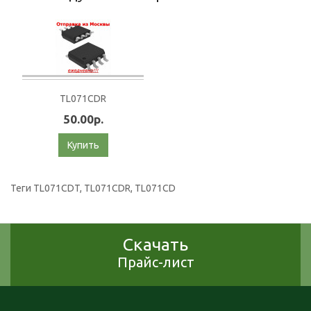
TL071CDR
50.00р.
Купить
Теги
TL071CDT
,
TL071CDR
,
TL071CD
Скачать
Прайс-лист