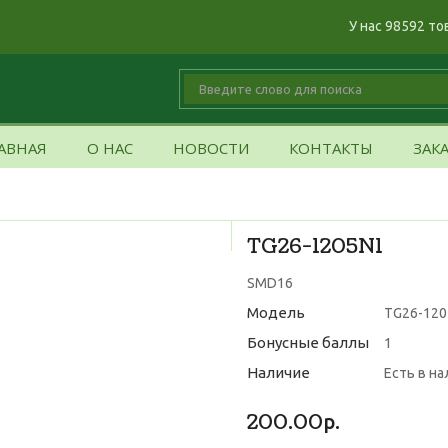
У нас 98592 то
АВНАЯ
О НАС
НОВОСТИ
КОНТАКТЫ
ЗАК
TG26-1205N1
SMD16
Модель
TG26-120
Бонусные баллы
1
Наличие
Есть в н
200.00р.