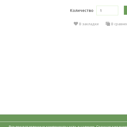
Количество
В закладки
В сравне
Все представленные компоненты есть в наличии. Срочная ежеднев