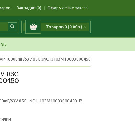
варов
Закладки (0)
Оформление заказа
Товаров 0 (0.00р.)
АЗЫ
AP 10000mF/63V 85C JNC1J103M10003000450
V 85C
00450
00mF/63V 85C JNC1J103M10003000450 JB
аличии