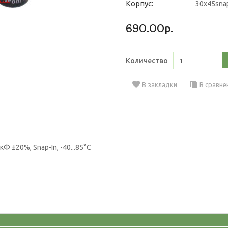
Корпус:
30х45sna
690.00р.
Количество
В закладки
В сравне
 ±20%, Snap-In, -40...85°C