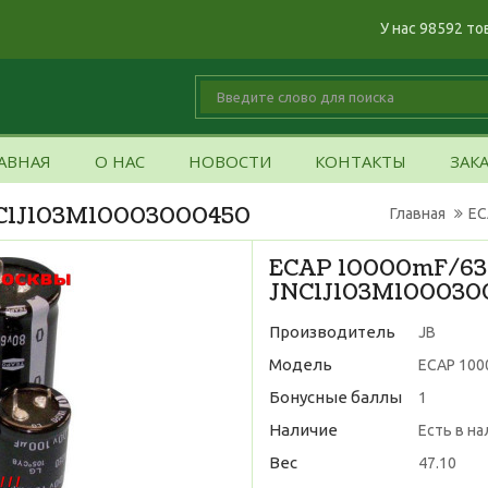
У нас 98592 то
АВНАЯ
О НАС
НОВОСТИ
КОНТАКТЫ
ЗАК
C1J103M10003000450
Главная
EC
ECAP 10000mF/63
JNC1J103M100030
Производитель
JB
Модель
ECAP 100
Бонусные баллы
1
Наличие
Есть в н
Вес
47.10