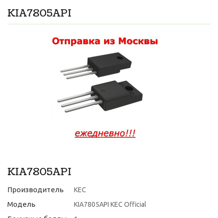
KIA7805API
KIA7805API
Производитель
KEC
Модель
KIA7805API KEC Official