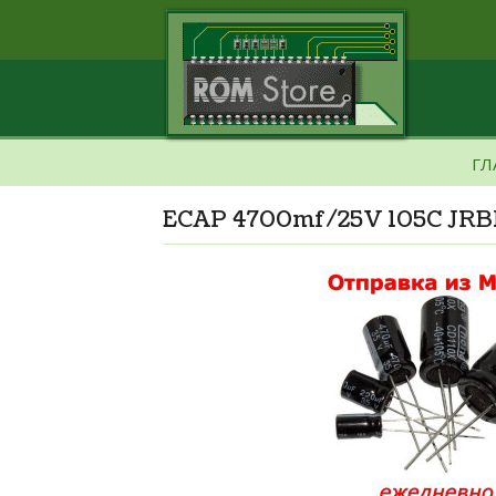
ГЛ
ECAP 4700mf/25V 105C JR