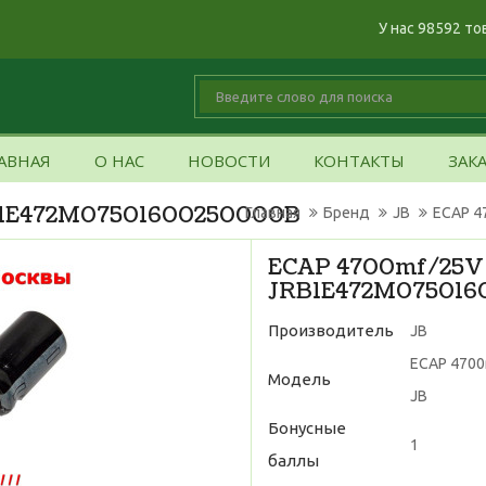
У нас 98592 то
АВНАЯ
О НАС
НОВОСТИ
КОНТАКТЫ
ЗАК
B1E472M07501600250000B
Главная
Бренд
JB
ECAP 4
ECAP 4700mf/25V
JRB1E472M07501
Производитель
JB
ECAP 470
Модель
JB
Бонусные
1
баллы