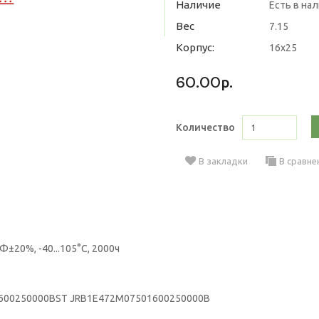
Наличие
Есть в на
Вес
7.15
Корпус:
16х25
60.00р.
Количество
В закладки
В сравне
±20%, -40...105°C, 2000ч
1600250000BST JRB1E472M07501600250000B