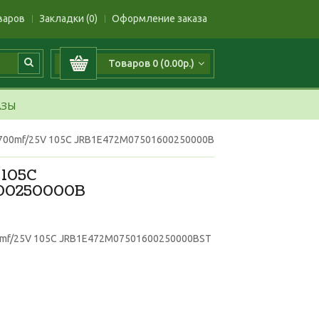
варов
Закладки (0)
Оформление заказа
Товаров 0 (0.00р.)
АЗЫ
700mf/25V 105C JRB1E472M07501600250000B
 105C
600250000B
0mf/25V 105C JRB1E472M07501600250000BST