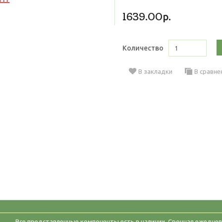
1639.00р.
Количество
В закладки
В сравне
Все представленные компоненты есть в наличии. Срочная ежеднев