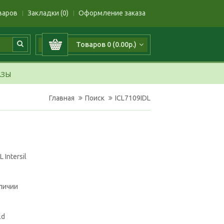
варов
Закладки (0)
Оформление заказа
Товаров 0 (0.00р.)
АЗЫ
Главная
Поиск
ICL7109IDL
 Intersil
аличии
ld