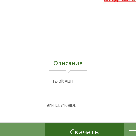
Описание
12-Bit АЦП
Теги
ICL7109IDL
Скачать