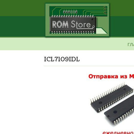
ГЛ
ICL7109IDL