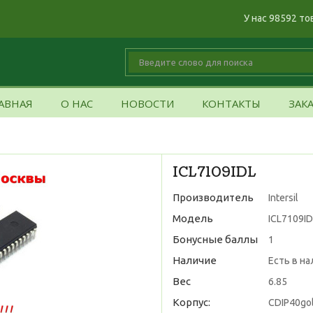
У нас 98592 то
АВНАЯ
О НАС
НОВОСТИ
КОНТАКТЫ
ЗАК
ICL7109IDL
Производитель
Intersil
Модель
ICL7109IDL
Бонусные баллы
1
Наличие
Есть в н
Вес
6.85
Корпус:
CDIP40go