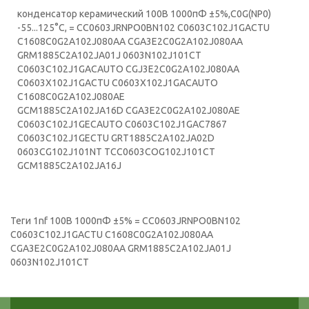
конденсатор керамический 100В 1000пФ ±5%,C0G(NP0)
-55...125°C, = CC0603JRNPO0BN102 C0603C102J1GACTU
C1608C0G2A102J080AA CGA3E2C0G2A102J080AA
GRM1885C2A102JA01J 0603N102J101CT
C0603C102J1GACAUTO CGJ3E2C0G2A102J080AA
C0603X102J1GACTU C0603X102J1GACAUTO
C1608C0G2A102J080AE
GCM1885C2A102JA16D CGA3E2C0G2A102J080AE
C0603C102J1GECAUTO C0603C102J1GAC7867
C0603C102J1GECTU GRT1885C2A102JA02D
0603CG102J101NT TCC0603COG102J101CT
GCM1885C2A102JA16J
Теги
1nf 100В 1000пФ ±5% = CC0603JRNPO0BN102
C0603C102J1GACTU C1608C0G2A102J080AA
CGA3E2C0G2A102J080AA GRM1885C2A102JA01J
0603N102J101CT