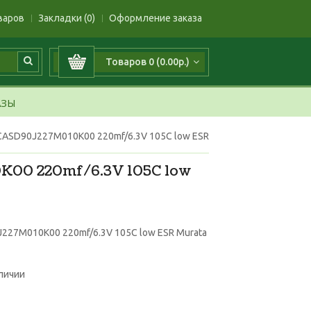
варов
Закладки (0)
Оформление заказа
Товаров 0 (0.00р.)
АЗЫ
CASD90J227M010K00 220mf/6.3V 105C low ESR
00 220mf/6.3V 105C low
227M010K00 220mf/6.3V 105C low ESR Murata
аличии