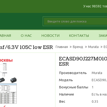
У нас 98592 то
АВНАЯ
О НАС
НОВОСТИ
КОНТАКТЫ
ЗАК
/6.3V 105C low ESR
Главная
Бренд
Murata
E
ECASD90J227M010K
ESR
Производитель
Murata
Модель
ECASD90J
Бонусные баллы
1
Наличие
Есть в н
Вес
0.35