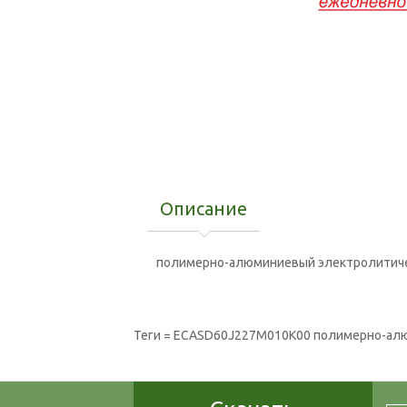
Описание
полимерно-алюминиевый электролитиче
Теги
= ECASD60J227M010K00 полимерно-алю