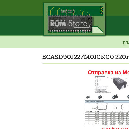
ГЛ
ECASD90J227M010K00 220mf