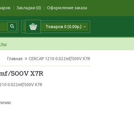
варов
Закладки (0)
Оформление заказа
Товаров 0 (0.00р.)
АЗЫ
Главная
CERCAP 1210 0.022mf/500V X7R
2mf/500V X7R
210 0.022mf/500V X7R
аличии