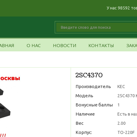
У нас 98592 то
АВНАЯ
О НАС
НОВОСТИ
КОНТАКТЫ
ЗАК
2SC4370
Производитель
KEC
Модель
2SC4370 
Бонусные баллы
1
Наличие
Есть в н
Вес
2.00
Корпус:
TO-220F