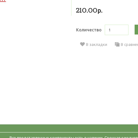
210.00р.
Количество
В закладки
В сравне
Все представленные компоненты есть в наличии. Срочная ежеднев