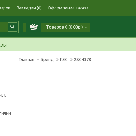
варов
Закладки (0)
Оформление заказа
Товаров 0 (0.00р.)
АЗЫ
Главная
Бренд
KEC
2SC4370
KEC
аличии