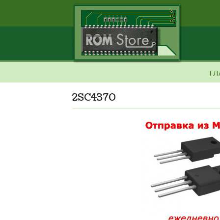
ГЛ
2SC4370