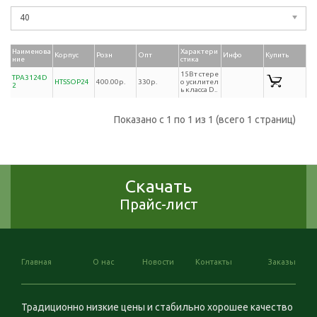
40
Наименова
Характери
Корпус
Розн
Опт
Инфо
Купить
ние
стика
15Вт стере
TPA3124D
HTSSOP24
400.00р.
330р.
о усилител
2
ь класса D..
Показано с 1 по 1 из 1 (всего 1 страниц)
Скачать
Прайс-лист
Главная
О нас
Новости
Контакты
Заказы
Традиционно низкие цены и стабильно хорошее качество