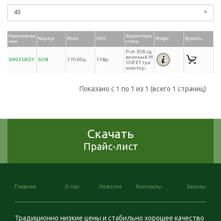
40
Наименова
Характери
Корпус
Розн
Опт
Инфо
Купить
ние
стика
P-ch 30В сд
военный M
SI4925BDY
SO8
170.00р.
138р.
OSFET тра
нзистор..
Показано с 1 по 1 из 1 (всего 1 страниц)
Скачать
Прайс-лист
Главная
О нас
Новости
Контакты
Заказы
Традиционно низкие цены и стабильно хорошее качество