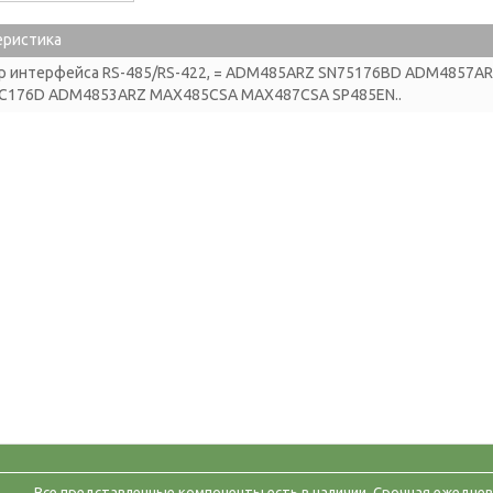
еристика
р интерфейса RS-485/RS-422, = ADM485ARZ SN75176BD ADM4857
C176D ADM4853ARZ MAX485CSA MAX487CSA SP485EN..
Все представленные компоненты есть в наличии. Срочная ежеднев