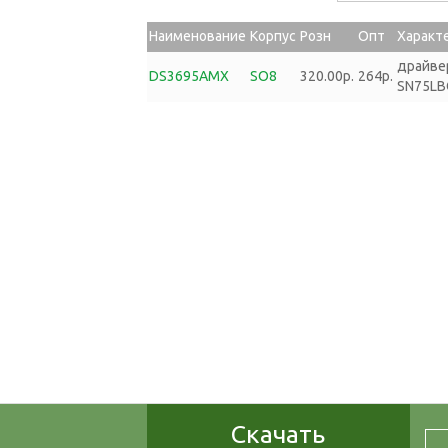
Наименование
Корпус
Розн
Опт
Характ
драйве
DS3695AMX
SO8
320.00р.
264р.
SN75LB
Скачать