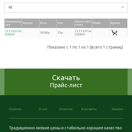
40
Наименова
Характери
Корпус
Розн
Опт
Инфо
Купить
ние
стика
CL11 0.01m
CL11 0.01m
20.00р.
13р.
f/630V
f/630V..
Показано с 1 по 1 из 1 (всего 1 страниц)
Скачать
Прайс-лист
Главная
О нас
Новости
Контакты
Заказы
Традиционно низкие цены и стабильно хорошее качество