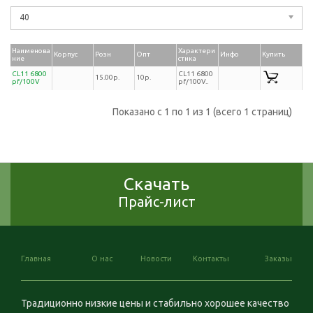
40
Наименова
Характери
Корпус
Розн
Опт
Инфо
Купить
ние
стика
CL11 6800
CL11 6800
15.00р.
10р.
pf/100V
pf/100V..
Показано с 1 по 1 из 1 (всего 1 страниц)
Скачать
Прайс-лист
Главная
О нас
Новости
Контакты
Заказы
Традиционно низкие цены и стабильно хорошее качество