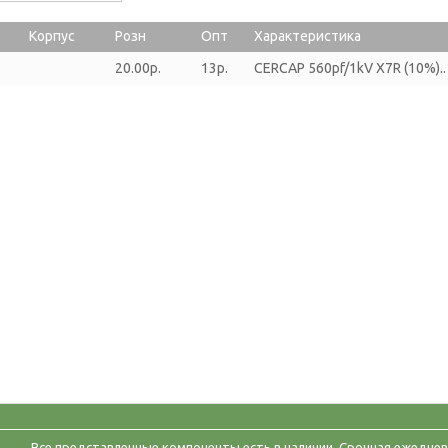
Корпус
Розн
Опт
Характеристика
20.00р.
13р.
CERCAP 560pf/1kV X7R (10%)..
Все представленные компоненты есть в наличии. Срочная ежеднев