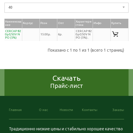
40
Наименова
Характери
Корпус
Розн
Опт
Инфо
Купить
ние
стика
CERCAP 82
CERCAP 82
0pf/50V N
15.00р.
6р.
0pf/50V N
PO (5%)
PO (5%)..
Показано с 1 по 1 из 1 (всего 1 страниц)
Скачать
Прайс-лист
Главная
О нас
Новости
Контакты
Заказы
Традиционно низкие цены и стабильно хорошее качество