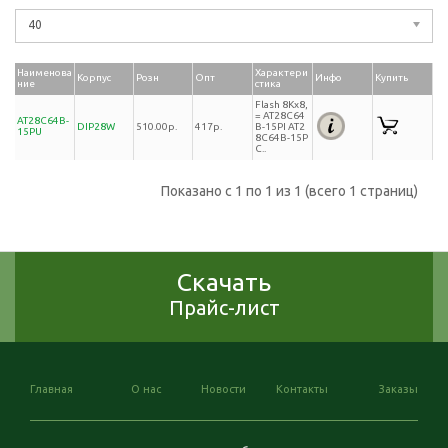
40
Наименова
Характери
Корпус
Розн
Опт
Инфо
Купить
ние
стика
Flash 8Kx8,
= AT28C64
AT28C64B-
DIP28W
510.00р.
417р.
B-15PI AT2
15PU
8C64B-15P
C..
Показано с 1 по 1 из 1 (всего 1 страниц)
Скачать
Прайс-лист
Главная
О нас
Новости
Контакты
Заказы