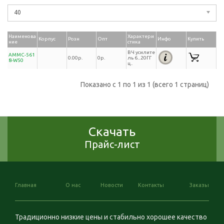
40
Наименова
Характери
Корпус
Розн
Опт
Инфо
Купить
ние
стика
ВЧ усилите
AMMC-561
0.00р.
0р.
ль 6...20ГГ
8-W50
ц..
Показано с 1 по 1 из 1 (всего 1 страниц)
Скачать
Прайс-лист
Главная
О нас
Новости
Контакты
Заказы
Традиционно низкие цены и стабильно хорошее качество