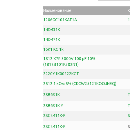
Наименование
К
1206GC101KAT1A
1
14D431K
14D471K
16K1 KC 1k
1812 X7R 3000V 100 pF 10%
(1812B101K302N1)
2220Y1K00222KCT
2512 1 кОм 5% (CKCW25121KOOJNEQ)
2SB631K
2SB631K Y
T
2SC2411K-R
2SC2411K-R