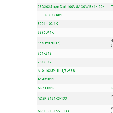
2SD2025 npn Darl 100V 8A 30W B=1k-20k
T
300 307-1KA01
3006-102 1K
3296W 1K
4
564ПУ4 Ni (1K)
3
761KS12
761KS17
A10-102JP-1K-1/8W 5%
A14B1K11
AD711KNZ
D
P
ADSP-2181KS-133
1
P
ADSP-2181KST-133