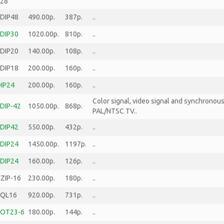
28
DIP48
490.00р.
387р.
..
DIP30
1020.00р.
810р.
..
DIP20
140.00р.
108р.
..
DIP18
200.00р.
160р.
..
IP24
200.00р.
160р.
..
Color signal, video signal and synchronous
DIP-42
1050.00р.
868р.
PAL/NTSC TV..
DIP42
550.00р.
432р.
..
DIP24
1450.00р.
1197р.
..
DIP24
160.00р.
126р.
..
ZIP-16
230.00р.
180р.
..
SQL16
920.00р.
731р.
..
SOT23-6
180.00р.
144р.
..