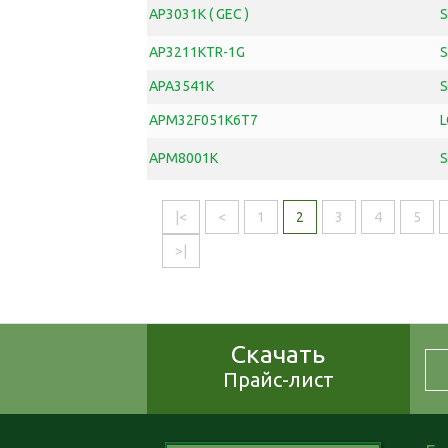
AP3031K ( GEC )
AP3211KTR-1G
APA3541K
APM32F051K6T7
L
APM8001K
|<
<
1
2
3
4
5
>|
Скачать
Прайс-лист