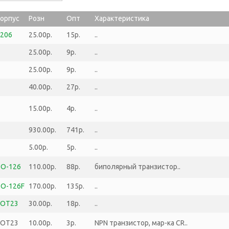
орпус
Розн
Опт
Характеристика
206
25.00р.
15р.
..
25.00р.
9р.
..
25.00р.
9р.
..
40.00р.
27р.
..
15.00р.
4р.
..
930.00р.
741р.
..
5.00р.
5р.
..
TO-126
110.00р.
88р.
биполярный транзистор..
O-126F
170.00р.
135р.
..
SOT23
30.00р.
18р.
..
SOT23
10.00р.
3р.
NPN транзистор, мар-ка CR..