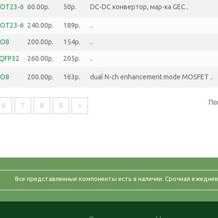
SOT23-6
60.00р.
50р.
DC-DC конвертор, мар-ка GEC..
SOT23-6
240.00р.
189р.
..
SO8
200.00р.
154р.
..
QFP32
260.00р.
205р.
..
SO8
200.00р.
163р.
dual N-ch enhancement mode MOSFET ..
По
6
7
8
9
>
Все представленные компоненты есть в наличии. Срочная ежеднев