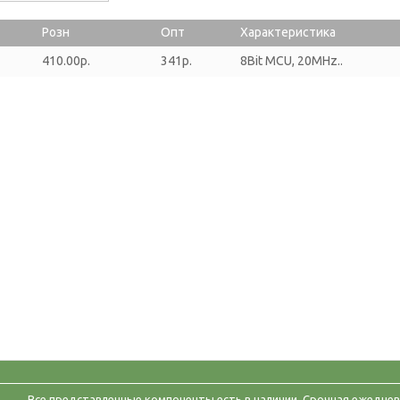
Розн
Опт
Характеристика
410.00р.
341р.
8Bit MCU, 20MHz..
Все представленные компоненты есть в наличии. Срочная ежеднев