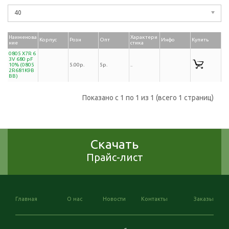
40
Наименова
Характери
Корпус
Розн
Опт
Инфо
Купить
ние
стика
0805 X7R 6
3V 680 pF
10% (0805
5.00р.
5р.
..
2R681K9B
BB)
Показано с 1 по 1 из 1 (всего 1 страниц)
Скачать
Прайс-лист
Главная
О нас
Новости
Контакты
Заказы