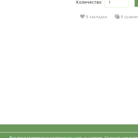
Количество
В закладки
В сравне
Все представленные компоненты есть в наличии. Срочная ежеднев