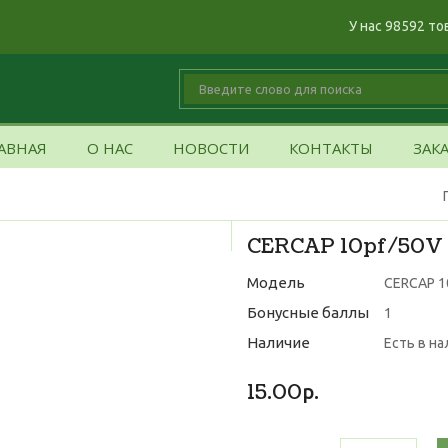
У нас 98592 то
АВНАЯ
О НАС
НОВОСТИ
КОНТАКТЫ
ЗАК
CERCAP 10pf/50V 
Модель
CERCAP 1
Бонусные баллы
1
Наличие
Есть в н
15.00р.