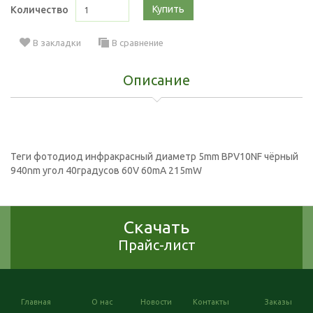
Купить
Количество
В закладки
В сравнение
Описание
Теги
фотодиод инфракрасный диаметр 5mm BPV10NF чёрный
940nm угол 40градусов 60V 60mA 215mW
Скачать
Прайс-лист
Главная
О нас
Новости
Контакты
Заказы