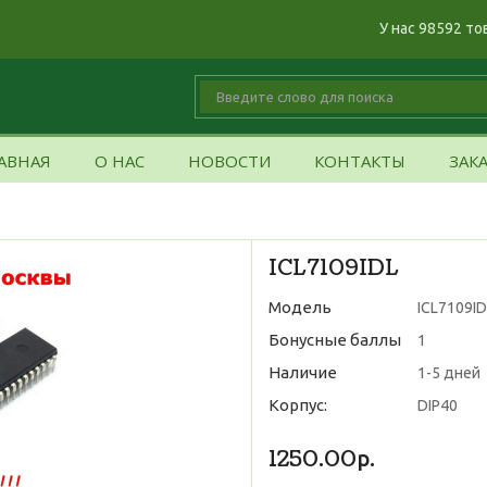
У нас 98592 то
АВНАЯ
О НАС
НОВОСТИ
КОНТАКТЫ
ЗАК
ICL7109IDL
Модель
ICL7109I
Бонусные баллы
1
Наличие
1-5 дней
Корпус:
DIP40
1250.00р.