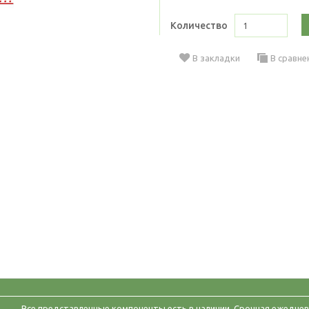
Количество
В закладки
В сравне
Все представленные компоненты есть в наличии. Срочная ежеднев