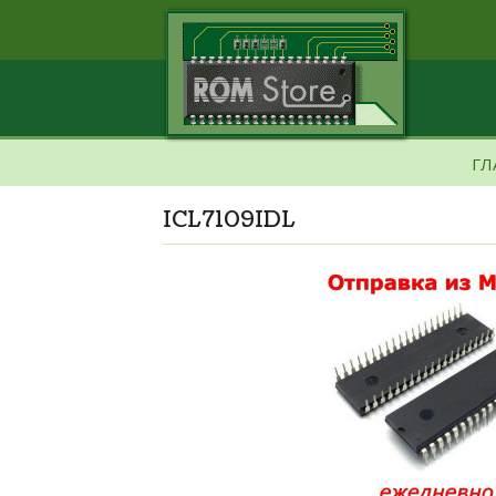
ГЛ
ICL7109IDL