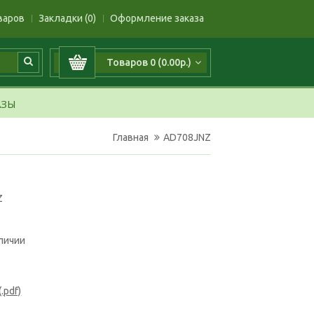
варов
Закладки (0)
Оформление заказа
Товаров 0 (0.00р.)
АЗЫ
Главная
AD708JNZ
Z
аличии
.pdf)