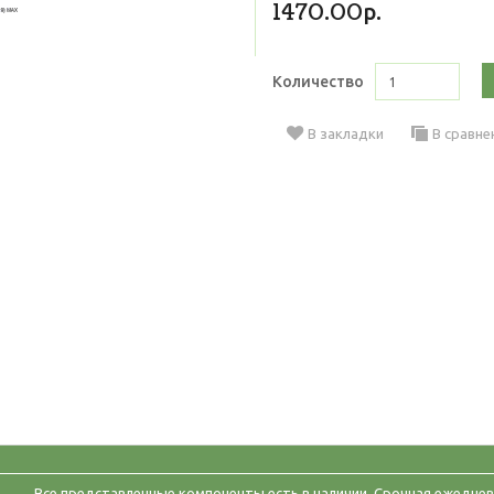
1470.00р.
Количество
В закладки
В сравне
Все представленные компоненты есть в наличии. Срочная ежеднев