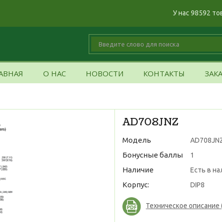
У нас 98592 то
АВНАЯ
О НАС
НОВОСТИ
КОНТАКТЫ
ЗАК
AD708JNZ
Модель
AD708JN
Бонусные баллы
1
Наличие
Есть в н
Корпус:
DIP8
Техническое описание (