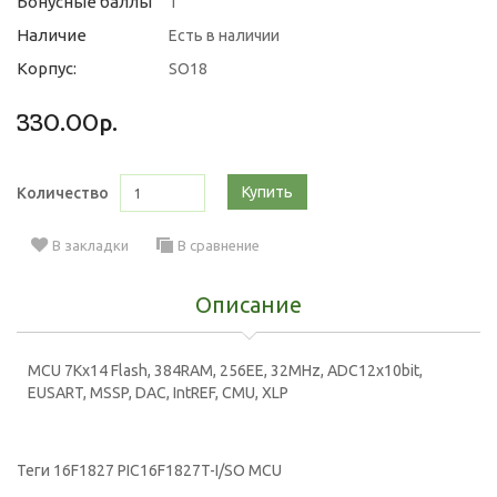
Бонусные баллы
1
Наличие
Есть в наличии
Корпус:
SO18
330.00р.
Купить
Количество
В закладки
В сравнение
Описание
MCU 7Kx14 Flash, 384RAM, 256EE, 32MHz, ADC12x10bit,
EUSART, MSSP, DAC, IntREF, CMU, XLP
Теги
16F1827 PIC16F1827T-I/SO MCU