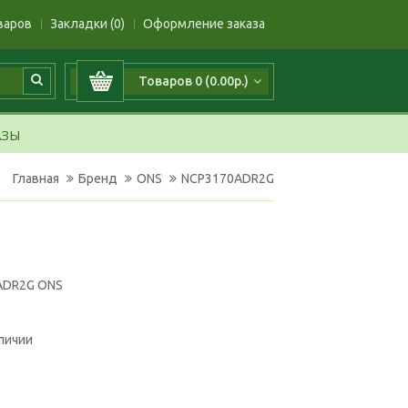
варов
Закладки (0)
Оформление заказа
Товаров 0 (0.00р.)
АЗЫ
Главная
Бренд
ONS
NCP3170ADR2G
ADR2G ONS
аличии