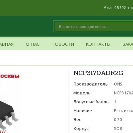
У нас 98592 то
АВНАЯ
О НАС
НОВОСТИ
КОНТАКТЫ
ЗАК
NCP3170ADR2G
Производитель
ONS
Модель
NCP3170
Бонусные баллы
1
Наличие
Есть в н
Вес
0.20
Корпус:
SO8